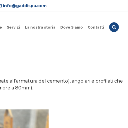
info@gaddispa.com
e
Servizi
La nostra storia
Dove Siamo
Contatti
inate all’armatura del cemento), angolari e profilati che
feriore a 80mm).