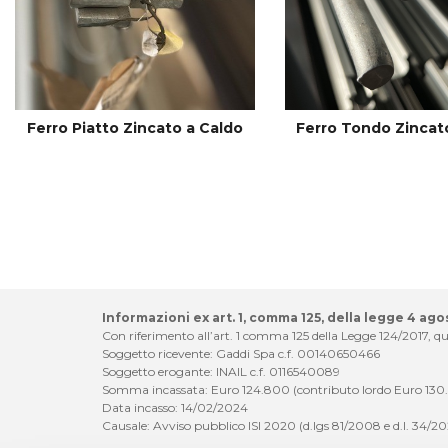
Ferro Piatto Zincato a Caldo
Ferro Tondo Zincat
Informazioni ex art. 1, comma 125, della legge 4 ago
Con riferimento all’art. 1 comma 125 della Legge 124/2017, qui
Soggetto ricevente: Gaddi Spa c.f. 00140650466
Soggetto erogante: INAIL c.f. 0116540089
Somma incassata: Euro 124.800 (contributo lordo Euro 130
Data incasso: 14/02/2024
Causale: Avviso pubblico ISI 2020 (d.lgs 81/2008 e d.l. 34/2