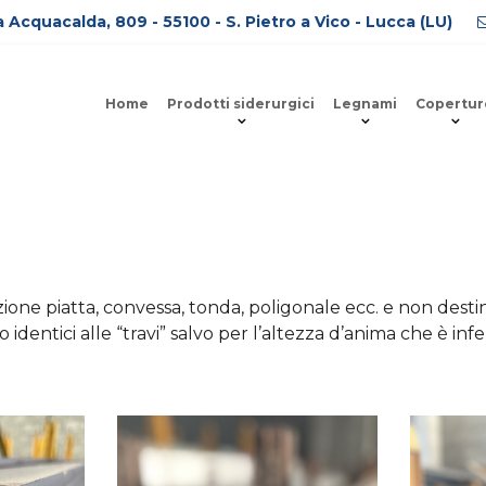
a Acquacalda, 809 - 55100
-
S. Pietro a Vico - Lucca (LU)
Home
Prodotti siderurgici
Legnami
Copertur
sezione piatta, convessa, tonda, poligonale ecc. e non dest
o identici alle “travi” salvo per l’altezza d’anima che è in